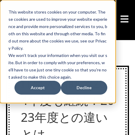
This website stores cookies on your computer. The
メイ
se cookies are used to improve your website experie
nce and provide more personalized services to you, b
oth on this website and through other media. To fin
d out more about the cookies we use, see our Privac
y Policy.
We won't track your information when you visit our s
2024年1月30日
ite. But in order to comply with your preferences, w
e'll have to use just one tiny cookie so that you're no
t asked to make this choice again.
IT導入補助金202
Accept
Decline
4年度も継続！20
23年度との違い
とは