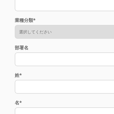
業種分類
*
部署名
姓
*
名
*