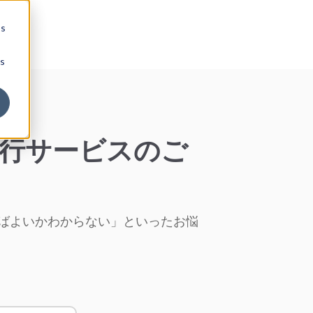
 s
 s
代行サービスのご
めばよいかわからない」といったお悩
。