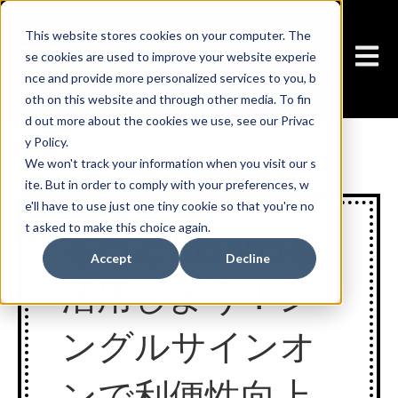
This website stores cookies on your computer. The
メイ
se cookies are used to improve your website experie
nce and provide more personalized services to you, b
oth on this website and through other media. To fin
d out more about the cookies we use, see our Privac
y Policy.
We won't track your information when you visit our s
2024年3月22日
ite. But in order to comply with your preferences, w
e'll have to use just one tiny cookie so that you're no
t asked to make this choice again.
もっとMS365を
Accept
Decline
活用しよう！シ
ングルサインオ
ンで利便性向上